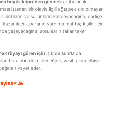
üyada büyük köprüden geçmek
arabuluculuk
ası istenen bir olayla ilgili ağzı pek sıkı olmayan
i sıkıntıların ve sorunların kalmayacağına, endişe
na, kazanılacak paranın yardıma muhtaç kişiler için
inde yaşayacağına, sorunların teker teker
ek rüyayı gören için
iş konusunda da
an hataların düzeltileceğine, yeşil takım elbise
acağına rivayet eder.
Paylaş⭐ 🙏