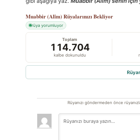
gibi aşağıya yaz.
Muabbir (Alîm) senin için 
Muabbir (Alîm)
Rüyalarınızı Bekliyor
rüya yorumluyor
Toplam
114.704
kalbe dokunuldu
r
Rüyam
Rüyanızı göndermeden önce rüyanızla