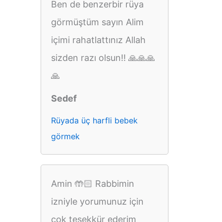
Ben de benzerbir rüya
görmüştüm sayın Alim
içimi rahatlattınız Allah
sizden razı olsun!! 🙏🙏🙏
🙏
Sedef
Rüyada üç harfli bebek
görmek
Amin 🤲🏻 Rabbimin
izniyle yorumunuz için
çok teşekkür ederim