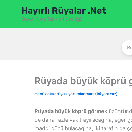
İçeriğe
Hayırlı Rüyalar .Net
atla
Büyük Rüya Tabirleri Sözlüğü
Rüyada büyük köprü
Henüz okur rüyası yorumlanmadı (Rüyanı Yaz)
Rüyada büyük köprü görmek
üzüntünde
de daha fazla vakit ayıracağına, eğer g
maddi gücü bulacağına, iki tarafın da ç