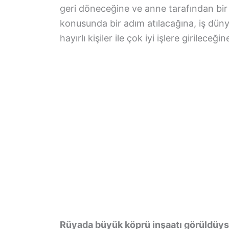
geri döneceğine ve anne tarafından bir
konusunda bir adım atılacağına, iş dün
hayırlı kişiler ile çok iyi işlere girilece
Rüyada büyük köprü inşaatı görüldüy