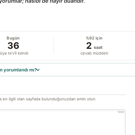
yorumlar; nasibi de hayır duandır.
Bugün
%92 için
36
2
saat
üya te’vîl kılındı
cevab müddeti
 yorumlandı mı?
 en ilgili olan sayfada bulunduğunuzdan emin olun.
1000