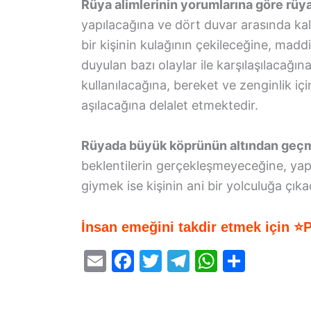
Rüya alimlerinin yorumlarına göre r
yapılacağına ve dört duvar arasında kalm
bir kişinin kulağının çekileceğine, madd
duyulan bazı olaylar ile karşılaşılacağı
kullanılacağına, bereket ve zenginlik iç
aşılacağına delalet etmektedir.
Rüyada büyük köprünün altından geçm
beklentilerin gerçekleşmeyeceğine, yapıl
giymek ise kişinin ani bir yolculuğa çık
İnsan emeğini takdir etmek için ⭐
E
F
T
T
W
S
m
a
w
el
h
h
ai
c
itt
e
at
ar