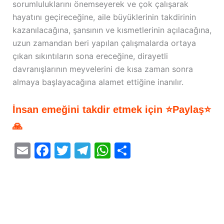
sorumluluklarını önemseyerek ve çok çalışarak
hayatını geçireceğine, aile büyüklerinin takdirinin
kazanılacağına, şansının ve kısmetlerinin açılacağına,
uzun zamandan beri yapılan çalışmalarda ortaya
çıkan sıkıntıların sona ereceğine, dirayetli
davranışlarının meyvelerini de kısa zaman sonra
almaya başlayacağına alamet ettiğine inanılır.
İnsan emeğini takdir etmek için ⭐Paylaş⭐
🙏
E
F
T
T
W
S
m
a
w
el
h
h
ai
c
itt
e
at
ar
l
e
er
gr
s
e
b
a
A