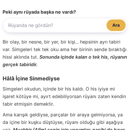
Peki aynı rüyada başka ne vardı?
Ara
Bir olay, bir nesne, bir yer, bir kişi... hepsinin ayrı tabiri
var. Simgeleri tek tek oku ama her birinin sende bıraktığı
hissi aklında tut.
Sonunda içinde kalan o tek his, rüyanın
gerçek tabiridir.
Hâlâ İçine Sinmediyse
Simgeleri okudun, içinde bir his kaldı. O his iyiye mi
işaret kötüye mi, ayırt edebiliyorsan rüyanı zaten kendin
tabir etmişsin demektir.
Ama karışık geldiyse, parçalar bir araya gelmiyorsa, ya
da içine bir kuşku düştüyse, rüyanı olduğu gibi aşağıya
yaz.
Muabbir (Alîm) senin için yorumlar; nasibi de hayır