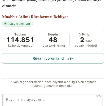
duandır.
Muabbir (Alîm)
Rüyalarınızı Bekliyor
rüya yorumluyor
Toplam
Bugün
%94 için
114.851
48
2
saat
kalbe dokunuldu
rüya te’vîl kılındı
cevab müddeti
Rüyam yorumlandı mı?
Rüyanızı göndermeden önce rüyanızla en ilgili olan sayfada
bulunduğunuzdan emin olun.
1000