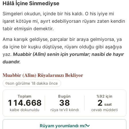
Hâlâ İçine Sinmediyse
Simgeleri okudun, içinde bir his kaldı. O his iyiye mi
işaret kötüye mi, ayırt edebiliyorsan rüyanı zaten kendin
tabir etmişsin demektir.
Ama karışık geldiyse, parçalar bir araya gelmiyorsa, ya
da içine bir kuşku düştüyse, rüyanı olduğu gibi aşağıya
yaz.
Muabbir (Alîm) senin için yorumlar; nasibi de hayır
duandır.
Muabbir (Alîm)
Rüyalarınızı Bekliyor
son görülme 18 dakika önce
Toplam
Bugün
%92 için
114.668
38
2
saat
kalbe dokunuldu
rüya te’vîl kılındı
cevab müddeti
Rüyam yorumlandı mı?