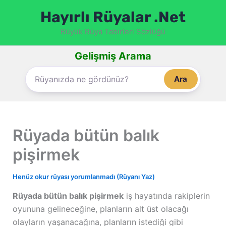
İçeriğe
Hayırlı Rüyalar .Net
atla
Büyük Rüya Tabirleri Sözlüğü
Gelişmiş Arama
Ara
Rüyada bütün balık
pişirmek
Henüz okur rüyası yorumlanmadı (Rüyanı Yaz)
Rüyada bütün balık pişirmek
iş hayatında rakiplerin
oyununa gelineceğine, planların alt üst olacağı
olayların yaşanacağına, planların istediği gibi