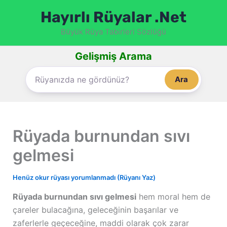
İçeriğe
Hayırlı Rüyalar .Net
atla
Büyük Rüya Tabirleri Sözlüğü
Gelişmiş Arama
Ara
Rüyada burnundan sıvı
gelmesi
Henüz okur rüyası yorumlanmadı (Rüyanı Yaz)
Rüyada burnundan sıvı gelmesi
hem moral hem de
çareler bulacağına, geleceğinin başarılar ve
zaferlerle geçeceğine, maddi olarak çok zarar