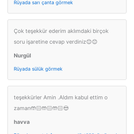
Rüyada sarı çanta görmek
Çok teşekkür ederim aklımdaki birçok
soru işaretine cevap verdiniz😊😊
Nurgül
Rüyada sülük görmek
teşekkürler Amin .Aldım kabul ettim o
zaman🤲🏻🤲🏻🤲🏻😍
havva