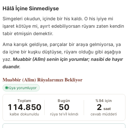
Hâlâ İçine Sinmediyse
Simgeleri okudun, içinde bir his kaldı. O his iyiye mi
işaret kötüye mi, ayırt edebiliyorsan rüyanı zaten kendin
tabir etmişsin demektir.
Ama karışık geldiyse, parçalar bir araya gelmiyorsa, ya
da içine bir kuşku düştüyse, rüyanı olduğu gibi aşağıya
yaz.
Muabbir (Alîm) senin için yorumlar; nasibi de hayır
duandır.
Muabbir (Alîm)
Rüyalarınızı Bekliyor
rüya yorumluyor
Toplam
Bugün
%94 için
114.850
50
2
saat
kalbe dokunuldu
rüya te’vîl kılındı
cevab müddeti