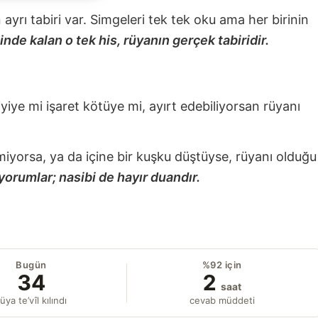
nin ayrı tabiri var. Simgeleri tek tek oku ama her birinin
nde kalan o tek his, rüyanın gerçek tabiridir.
 iyiye mi işaret kötüye mi, ayırt edebiliyorsan rüyanı
miyorsa, ya da içine bir kuşku düştüyse, rüyanı olduğu
yorumlar; nasibi de hayır duandır.
Bugün
%92 için
34
2
saat
üya te’vîl kılındı
cevab müddeti