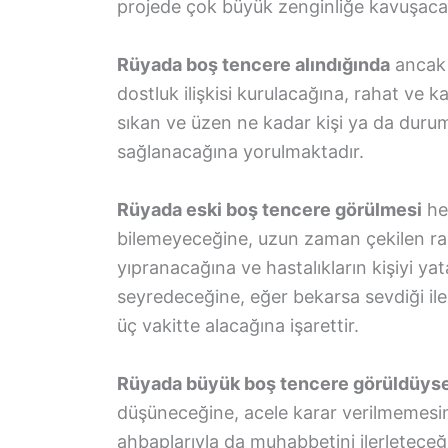
projede çok büyük zenginliğe kavuşacağı
Rüyada boş tencere alındığında
ancak d
dostluk ilişkisi kurulacağına, rahat ve k
sıkan ve üzen ne kadar kişi ya da durum
sağlanacağına yorulmaktadır.
Rüyada eski boş tencere görülmesi
he
bilemeyeceğine, uzun zaman çekilen rah
yıpranacağına ve hastalıkların kişiyi ya
seyredeceğine, eğer bekarsa sevdiği ile 
üç vakitte alacağına işarettir.
Rüyada büyük boş tencere görüldüys
düşüneceğine, acele karar verilmemesin
ahbaplarıyla da muhabbetini ilerleteceği