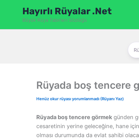
İçeriğe
Hayırlı Rüyalar .Net
atla
Büyük Rüya Tabirleri Sözlüğü
Rüyada boş tencere 
Henüz okur rüyası yorumlanmadı (Rüyanı Yaz)
Rüyada boş tencere görmek
günden gü
cesaretinin yerine geleceğine, hane içi
olması durumunda da evlat sahibi olacağ