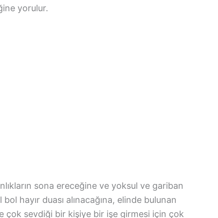
ine yorulur.
ınlıkların sona ereceğine ve yoksul ve gariban
 bol hayır duası alınacağına, elinde bulunan
çok sevdiği bir kişiye bir işe girmesi için çok