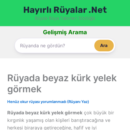
İçeriğe
Hayırlı Rüyalar .Net
atla
Büyük Rüya Tabirleri Sözlüğü
Gelişmiş Arama
Ara
Rüyada beyaz kürk yelek
görmek
Henüz okur rüyası yorumlanmadı (Rüyanı Yaz)
Rüyada beyaz kürk yelek görmek
çok büyük bir
kırgınlık yaşamış olan kişileri barıştıracağına ve
herkesi biraraya getireceğine, hafif ve iyi