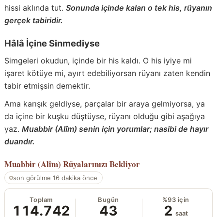
hissi aklında tut.
Sonunda içinde kalan o tek his, rüyanın
gerçek tabiridir.
Hâlâ İçine Sinmediyse
Simgeleri okudun, içinde bir his kaldı. O his iyiye mi
işaret kötüye mi, ayırt edebiliyorsan rüyanı zaten kendin
tabir etmişsin demektir.
Ama karışık geldiyse, parçalar bir araya gelmiyorsa, ya
da içine bir kuşku düştüyse, rüyanı olduğu gibi aşağıya
yaz.
Muabbir (Alîm) senin için yorumlar; nasibi de hayır
duandır.
Muabbir (Alîm)
Rüyalarınızı Bekliyor
son görülme 16 dakika önce
Toplam
Bugün
%93 için
114.742
43
2
saat