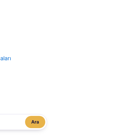
aları
Ara