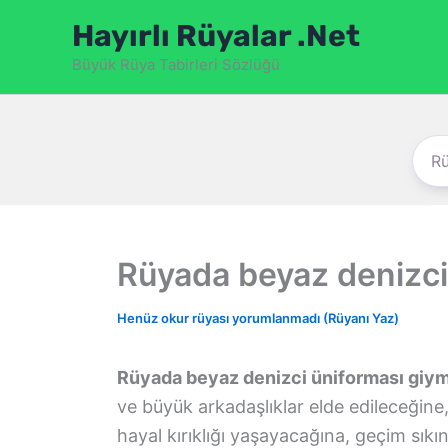
İçeriğe
Hayırlı Rüyalar .Net
atla
Büyük Rüya Tabirleri Sözlüğü
Rüyada beyaz denizci
Henüz okur rüyası yorumlanmadı (Rüyanı Yaz)
Rüyada beyaz denizci üniforması giy
ve büyük arkadaşlıklar elde edileceğine,
hayal kırıklığı yaşayacağına, geçim sık