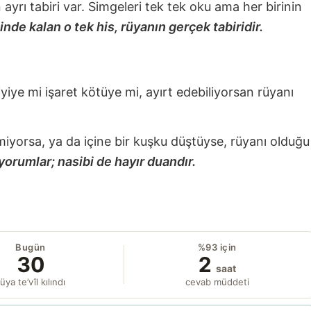
nin ayrı tabiri var. Simgeleri tek tek oku ama her birinin
nde kalan o tek his, rüyanın gerçek tabiridir.
 iyiye mi işaret kötüye mi, ayırt edebiliyorsan rüyanı
miyorsa, ya da içine bir kuşku düştüyse, rüyanı olduğu
yorumlar; nasibi de hayır duandır.
Bugün
%93 için
30
2
saat
üya te’vîl kılındı
cevab müddeti