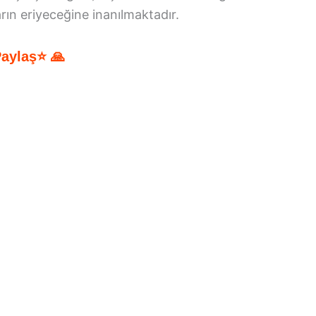
arın eriyeceğine inanılmaktadır.
Paylaş⭐ 🙏