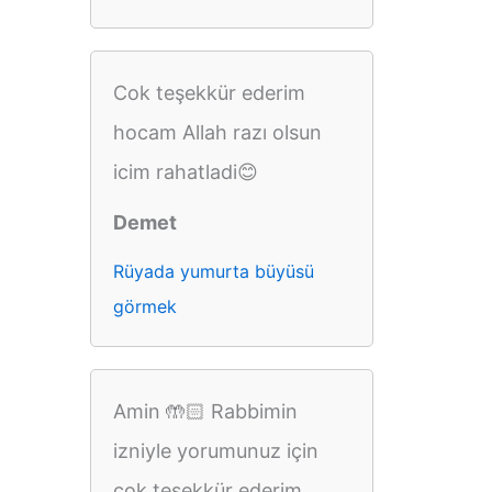
Cok teşekkür ederim
hocam Allah razı olsun
icim rahatladi😊
Demet
Rüyada yumurta büyüsü
görmek
Amin 🤲🏻 Rabbimin
izniyle yorumunuz için
çok teşekkür ederim