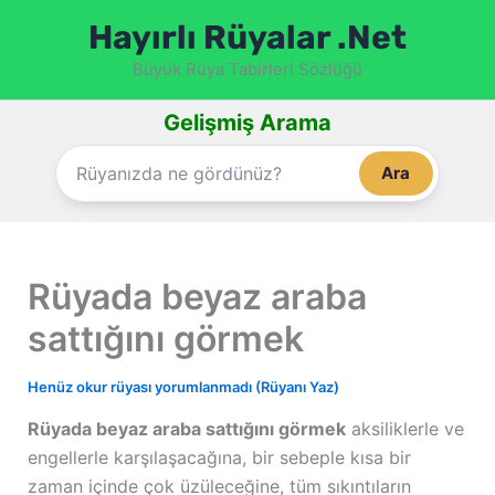
İçeriğe
Hayırlı Rüyalar .Net
atla
Büyük Rüya Tabirleri Sözlüğü
Gelişmiş Arama
Ara
Rüyada beyaz araba
sattığını görmek
Henüz okur rüyası yorumlanmadı (Rüyanı Yaz)
Rüyada beyaz araba sattığını görmek
aksiliklerle ve
engellerle karşılaşacağına, bir sebeple kısa bir
zaman içinde çok üzüleceğine, tüm sıkıntıların