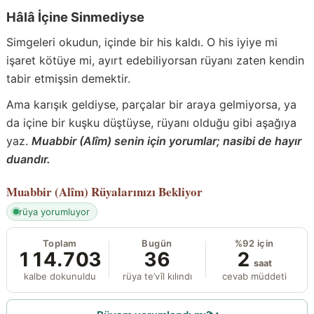
Hâlâ İçine Sinmediyse
Simgeleri okudun, içinde bir his kaldı. O his iyiye mi
işaret kötüye mi, ayırt edebiliyorsan rüyanı zaten kendin
tabir etmişsin demektir.
Ama karışık geldiyse, parçalar bir araya gelmiyorsa, ya
da içine bir kuşku düştüyse, rüyanı olduğu gibi aşağıya
yaz.
Muabbir (Alîm) senin için yorumlar; nasibi de hayır
duandır.
Muabbir (Alîm)
Rüyalarınızı Bekliyor
rüya yorumluyor
Toplam
Bugün
%92 için
114.703
36
2
saat
kalbe dokunuldu
rüya te’vîl kılındı
cevab müddeti