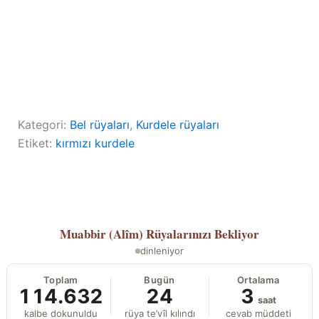
Kategori:
Bel rüyaları
, 
Kurdele rüyaları
Etiket:
kırmızı kurdele
Muabbir (Alîm)
Rüyalarınızı Bekliyor
dinleniyor
Toplam
Bugün
Ortalama
114.632
24
3
saat
kalbe dokunuldu
rüya te’vîl kılındı
cevab müddeti