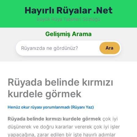
İçeriğe
Hayırlı Rüyalar .Net
atla
Büyük Rüya Tabirleri Sözlüğü
Gelişmiş Arama
Ara
Rüyada belinde kırmızı
kurdele görmek
Henüz okur rüyası yorumlanmadı (Rüyanı Yaz)
Rüyada belinde kırmızı kurdele görmek
çok iyi
düşünerek ve doğru kararlar vererek çok iyi işler
yapacağına, zarar edilen bir işte hayırlı adımlar