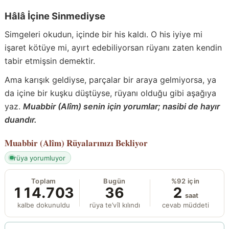
Hâlâ İçine Sinmediyse
Simgeleri okudun, içinde bir his kaldı. O his iyiye mi
işaret kötüye mi, ayırt edebiliyorsan rüyanı zaten kendin
tabir etmişsin demektir.
Ama karışık geldiyse, parçalar bir araya gelmiyorsa, ya
da içine bir kuşku düştüyse, rüyanı olduğu gibi aşağıya
yaz.
Muabbir (Alîm) senin için yorumlar; nasibi de hayır
duandır.
Muabbir (Alîm)
Rüyalarınızı Bekliyor
rüya yorumluyor
Toplam
Bugün
%92 için
114.703
36
2
saat
kalbe dokunuldu
rüya te’vîl kılındı
cevab müddeti