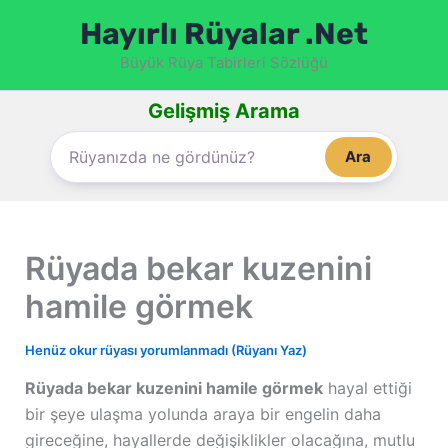
İçeriğe
Hayırlı Rüyalar .Net
atla
Büyük Rüya Tabirleri Sözlüğü
Gelişmiş Arama
Ara
Rüyada bekar kuzenini
hamile görmek
Henüz okur rüyası yorumlanmadı (Rüyanı Yaz)
Rüyada bekar kuzenini hamile görmek
hayal ettiği
bir şeye ulaşma yolunda araya bir engelin daha
gireceğine, hayallerde değişiklikler olacağına, mutlu