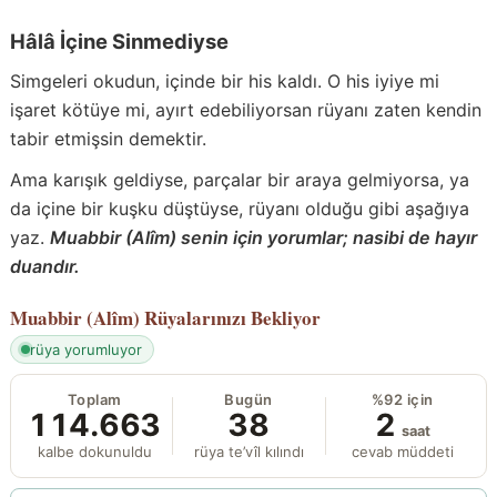
Hâlâ İçine Sinmediyse
Simgeleri okudun, içinde bir his kaldı. O his iyiye mi
işaret kötüye mi, ayırt edebiliyorsan rüyanı zaten kendin
tabir etmişsin demektir.
Ama karışık geldiyse, parçalar bir araya gelmiyorsa, ya
da içine bir kuşku düştüyse, rüyanı olduğu gibi aşağıya
yaz.
Muabbir (Alîm) senin için yorumlar; nasibi de hayır
duandır.
Muabbir (Alîm)
Rüyalarınızı Bekliyor
rüya yorumluyor
Toplam
Bugün
%92 için
114.663
38
2
saat
kalbe dokunuldu
rüya te’vîl kılındı
cevab müddeti