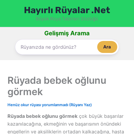
İçeriğe
Hayırlı Rüyalar .Net
atla
Büyük Rüya Tabirleri Sözlüğü
Gelişmiş Arama
Ara
Rüyada bebek oğlunu
görmek
Henüz okur rüyası yorumlanmadı (Rüyanı Yaz)
Rüyada bebek oğlunu görmek
çok büyük başarılar
kazanılacağına, ekmeğinin ve başarısının önündeki
engellerin ve aksiliklerin ortadan kalkacağına, hasta