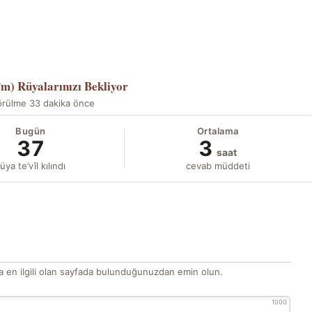
îm)
Rüyalarınızı Bekliyor
örülme 33 dakika önce
Bugün
Ortalama
37
3
saat
üya te’vîl kılındı
cevab müddeti
 en ilgili olan sayfada bulunduğunuzdan emin olun.
1000