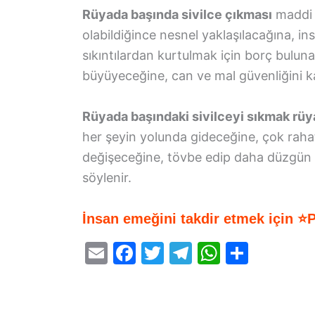
Rüyada başında sivilce çıkması
maddi 
olabildiğince nesnel yaklaşılacağına, 
sıkıntılardan kurtulmak için borç buluna
büyüyeceğine, can ve mal güvenliğini k
Rüyada başındaki sivilceyi sıkmak rüya 
her şeyin yolunda gideceğine, çok rah
değişeceğine, tövbe edip daha düzgün v
söylenir.
İnsan emeğini takdir etmek için ⭐
E
F
T
T
W
S
m
a
w
el
h
h
ai
c
itt
e
at
ar