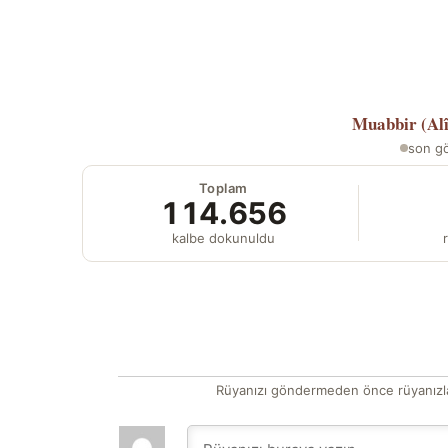
Muabbir (Al
son g
Toplam
114.656
kalbe dokunuldu
r
Rüyanızı göndermeden önce rüyanızla