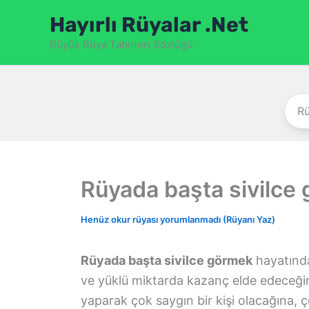
İçeriğe
Hayırlı Rüyalar .Net
atla
Büyük Rüya Tabirleri Sözlüğü
Rüyada başta sivilce
Henüz okur rüyası yorumlanmadı (Rüyanı Yaz)
Rüyada başta sivilce görmek
hayatında
ve yüklü miktarda kazanç elde edeceğin
yaparak çok saygın bir kişi olacağına, 