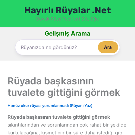
İçeriğe
Hayırlı Rüyalar .Net
atla
Büyük Rüya Tabirleri Sözlüğü
Gelişmiş Arama
Ara
Rüyada başkasının
tuvalete gittiğini görmek
Henüz okur rüyası yorumlanmadı (Rüyanı Yaz)
Rüyada başkasının tuvalete gittiğini görmek
sıkıntılarından ve sorunlarından çok rahat bir şekilde
kurtulacağına, kısmetinin bir süre daha istediği gibi