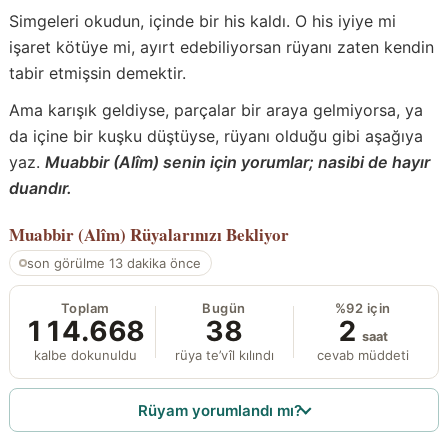
Simgeleri okudun, içinde bir his kaldı. O his iyiye mi
işaret kötüye mi, ayırt edebiliyorsan rüyanı zaten kendin
tabir etmişsin demektir.
Ama karışık geldiyse, parçalar bir araya gelmiyorsa, ya
da içine bir kuşku düştüyse, rüyanı olduğu gibi aşağıya
yaz.
Muabbir (Alîm) senin için yorumlar; nasibi de hayır
duandır.
Muabbir (Alîm)
Rüyalarınızı Bekliyor
son görülme 13 dakika önce
Toplam
Bugün
%92 için
114.668
38
2
saat
kalbe dokunuldu
rüya te’vîl kılındı
cevab müddeti
Rüyam yorumlandı mı?