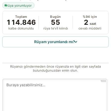
rüya yorumluyor
Toplam
Bugün
%94 için
114.846
55
2
saat
kalbe dokunuldu
rüya te’vîl kılındı
cevab müddeti
Rüyam yorumlandı mı?
Rüyanızı göndermeden önce rüyanızla en ilgili olan sayfada
bulunduğunuzdan emin olun.
1000