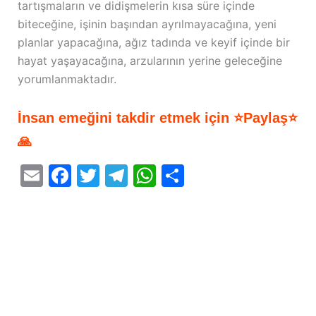
tartışmaların ve didişmelerin kısa süre içinde
biteceğine, işinin başından ayrılmayacağına, yeni
planlar yapacağına, ağız tadında ve keyif içinde bir
hayat yaşayacağına, arzularının yerine geleceğine
yorumlanmaktadır.
İnsan emeğini takdir etmek için ⭐Paylaş⭐
🙏
E
F
T
T
W
S
m
a
w
el
h
h
ai
c
itt
e
at
ar
l
e
er
gr
s
e
b
a
A
o
m
p
o
p