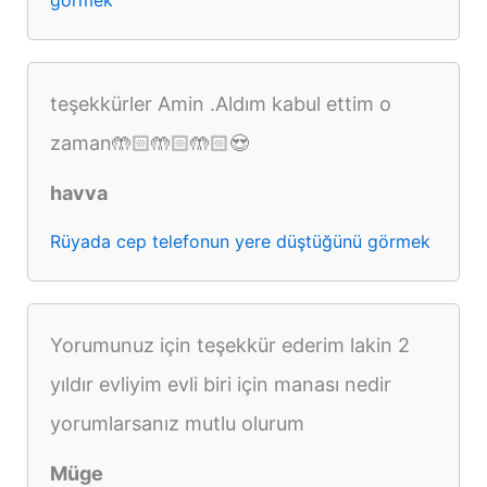
görmek
teşekkürler Amin .Aldım kabul ettim o
zaman🤲🏻🤲🏻🤲🏻😍
havva
Rüyada cep telefonun yere düştüğünü görmek
Yorumunuz için teşekkür ederim lakin 2
yıldır evliyim evli biri için manası nedir
yorumlarsanız mutlu olurum
Müge