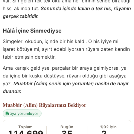
var. Simgeleri tek tek oku ama her birinin sende bıraktığı
hissi aklında tut.
Sonunda içinde kalan o tek his, rüyanın
gerçek tabiridir.
Hâlâ İçine Sinmediyse
Simgeleri okudun, içinde bir his kaldı. O his iyiye mi
işaret kötüye mi, ayırt edebiliyorsan rüyanı zaten kendin
tabir etmişsin demektir.
Ama karışık geldiyse, parçalar bir araya gelmiyorsa, ya
da içine bir kuşku düştüyse, rüyanı olduğu gibi aşağıya
yaz.
Muabbir (Alîm) senin için yorumlar; nasibi de hayır
duandır.
Muabbir (Alîm)
Rüyalarınızı Bekliyor
rüya yorumluyor
Toplam
Bugün
%92 için
114.699
35
2