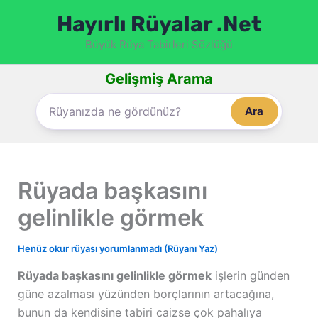
İçeriğe
Hayırlı Rüyalar .Net
atla
Büyük Rüya Tabirleri Sözlüğü
Gelişmiş Arama
Ara
Rüyada başkasını
gelinlikle görmek
Henüz okur rüyası yorumlanmadı (Rüyanı Yaz)
Rüyada başkasını gelinlikle görmek
işlerin günden
güne azalması yüzünden borçlarının artacağına,
bunun da kendisine tabiri caizse çok pahalıya