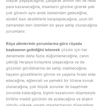
olaylar yaşayacağına, çalışarak alnının teri ile helal
para kazanacağına, insanların gözüne girerek pek
çok görevin aynı anda üstesinden geleceğine,
sürekli bazı aksiliklerle karşılaşılacağına, uzun bir
zamandan beri istenilen bir şeye sahip olunacağına
yorumlanır.
Rüya alimlerinin yorumlarına göre rüyada
başkasının gelinliğini istemek
çözüm için her
denemede daha fazla düğümleneceğine, canın
çektiği herşeye kolaylıkla ulaşacağına ve de
gözünün gördüklerine de sahip olabileceğine,
hayatın güzelliklerini görme ve yaşama fırsatı elde
edeceğine, eğlenceli ve yemekli bir törene konuk
olunacağına, çok büyük sorunlar ile başetmek
zorunda kalacağına, kişinin kazancının düşmesiyle
birlikte maddi gücünün de azalacağına ve alışkın
olduğu yüksek yaşam standartlarının düşeceğine