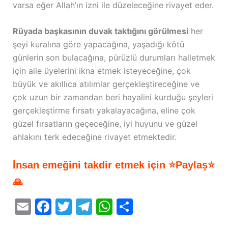
varsa eğer Allah’ın izni ile düzeleceğine rivayet eder.
Rüyada başkasının duvak taktığını görülmesi
her
şeyi kuralına göre yapacağına, yaşadığı kötü
günlerin son bulacağına, pürüzlü durumları halletmek
için aile üyelerini ikna etmek isteyeceğine, çok
büyük ve akıllıca atılımlar gerçekleştireceğine ve
çok uzun bir zamandan beri hayalini kurduğu şeyleri
gerçekleştirme fırsatı yakalayacağına, eline çok
güzel fırsatların geçeceğine, iyi huyunu ve güzel
ahlakını terk edeceğine rivayet etmektedir.
İnsan emeğini takdir etmek için ⭐Paylaş⭐
🙏
E
F
T
T
W
S
m
a
w
el
h
h