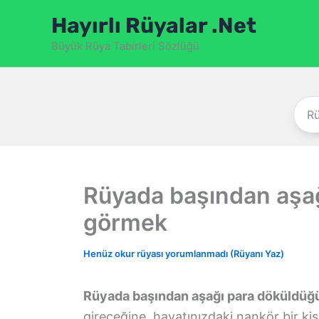
İçeriğe
Hayırlı Rüyalar .Net
atla
Büyük Rüya Tabirleri Sözlüğü
Rüyada başından aşa
görmek
Henüz okur rüyası yorumlanmadı (Rüyanı Yaz)
Rüyada başından aşağı para döküldü
gireceğine, hayatınızdaki nankör bir kişi