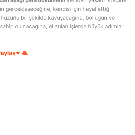
ndan aşağı para dökülmesi
yeniden yaşam isteğine
n gerçekleşeceğine, kendisi için hayal ettiği
huzurlu bir şekilde kavuşacağına, bolluğun ve
sahip olunacağına, el atılan işlerde büyük adımlar
Paylaş⭐ 🙏