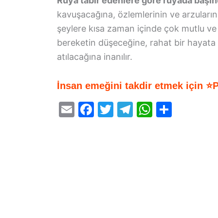
Rüya tabir edenlere göre rüyada başı
kavuşacağına, özlemlerinin ve arzularını
şeylere kısa zaman içinde çok mutlu ve 
bereketin düşeceğine, rahat bir hayata 
atılacağına inanılır.
İnsan emeğini takdir etmek için ⭐
E
F
T
T
W
S
m
a
w
el
h
h
ai
c
itt
e
at
ar
l
e
er
gr
s
e
b
a
A
o
m
p
o
p