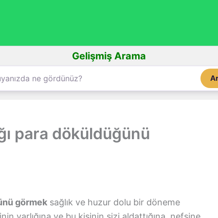
Gelişmiş Arama
A
ğı para döküldüğünü
ğünü görmek
sağlık ve huzur dolu bir döneme
nin varlığına ve bu kişinin sizi aldattığına, nefsine