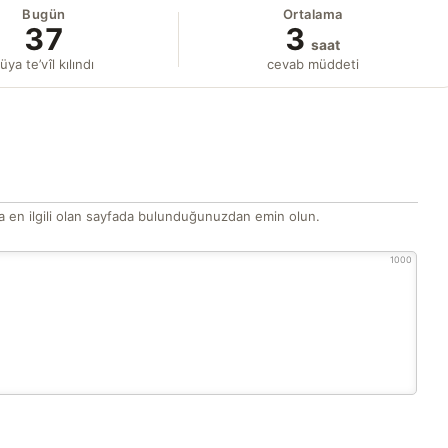
Bugün
Ortalama
37
3
saat
üya te’vîl kılındı
cevab müddeti
 en ilgili olan sayfada bulunduğunuzdan emin olun.
1000