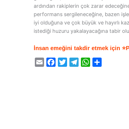
ardından rakiplerin çok zarar edeceğin
performans sergileneceğine, bazen işl
iyi olduğuna ve çok büyük ve hayırlı k
istediği huzuru yakalayacağına tabir olu
İnsan emeğini takdir etmek için ⭐
E
F
T
T
W
S
m
a
w
el
h
h
ai
c
itt
e
at
ar
l
e
er
gr
s
e
b
a
A
o
m
p
o
p
k