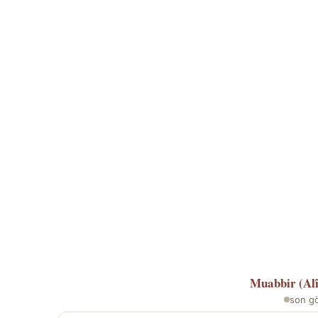
Muabbir (Al
son g