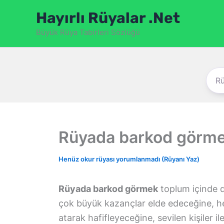
İçeriğe
Hayırlı Rüyalar .Net
atla
Büyük Rüya Tabirleri Sözlüğü
Rüyada barkod görm
Henüz okur rüyası yorumlanmadı (Rüyanı Yaz)
Rüyada barkod görmek
toplum içinde 
çok büyük kazançlar elde edeceğine, h
atarak hafifleyeceğine, sevilen kişiler il