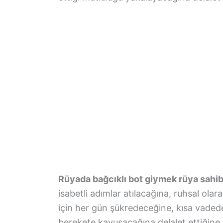
Rüyada bağcıklı bot giymek rüya sahibi
isabetli adımlar atılacağına, ruhsal ola
için her gün şükredeceğine, kısa vadede
berekete kavuşacağına delalet ettiğine i