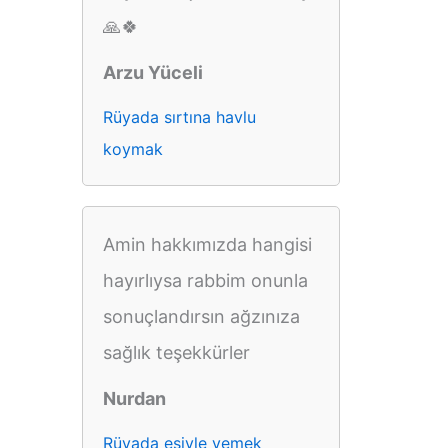
🙏🍀
Arzu Yüceli
Rüyada sırtına havlu
koymak
Amin hakkımızda hangisi
hayırlıysa rabbim onunla
sonuçlandırsın ağzınıza
sağlık teşekkürler
Nurdan
Rüyada eşiyle yemek