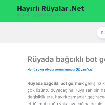
İçeriğe
Hayırlı Rüyalar .Net
atla
Büyük Rüya Tabirleri Sözlüğü
Rüyada bağcıklı bot 
Henüz okur rüyası yorumlanmadı (Rüyanı Yaz)
Rüyada bağcıklı bot görmek
geniş rızı
çok üzüntü duyacağına, rüya sahibin h
değişikliklere, hayırlı zamanlar geçire
ettiği mutluluğu yakalayacağına delalet