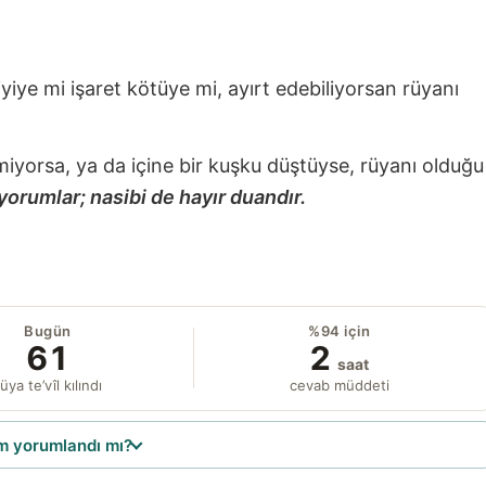
 iyiye mi işaret kötüye mi, ayırt edebiliyorsan rüyanı
miyorsa, ya da içine bir kuşku düştüyse, rüyanı olduğu
yorumlar; nasibi de hayır duandır.
Bugün
%94 için
61
2
saat
üya te’vîl kılındı
cevab müddeti
 yorumlandı mı?