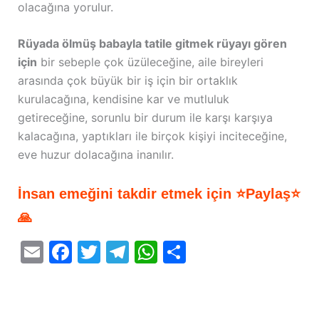
olacağına yorulur.
Rüyada ölmüş babayla tatile gitmek rüyayı gören
için
bir sebeple çok üzüleceğine, aile bireyleri
arasında çok büyük bir iş için bir ortaklık
kurulacağına, kendisine kar ve mutluluk
getireceğine, sorunlu bir durum ile karşı karşıya
kalacağına, yaptıkları ile birçok kişiyi inciteceğine,
eve huzur dolacağına inanılır.
İnsan emeğini takdir etmek için ⭐Paylaş⭐
🙏
E
F
T
T
W
S
m
a
w
el
h
h
ai
c
itt
e
at
ar