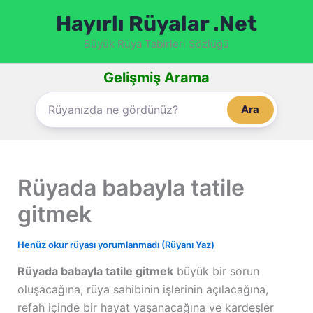
İçeriğe
Hayırlı Rüyalar .Net
atla
Büyük Rüya Tabirleri Sözlüğü
Gelişmiş Arama
Ara
Rüyada babayla tatile
gitmek
Henüz okur rüyası yorumlanmadı (Rüyanı Yaz)
Rüyada babayla tatile gitmek
büyük bir sorun
oluşacağına, rüya sahibinin işlerinin açılacağına,
refah içinde bir hayat yaşanacağına ve kardeşler