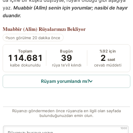
yaz.
Muabbir (Alîm) senin için yorumlar; nasibi de hayır
duandır.
Muabbir (Alîm)
Rüyalarınızı Bekliyor
son görülme 20 dakika önce
Toplam
Bugün
%92 için
114.681
39
2
saat
kalbe dokunuldu
rüya te’vîl kılındı
cevab müddeti
Rüyam yorumlandı mı?
Rüyanızı göndermeden önce rüyanızla en ilgili olan sayfada
bulunduğunuzdan emin olun.
1000