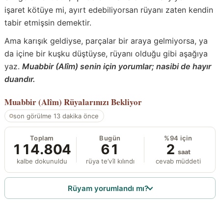
işaret kötüye mi, ayırt edebiliyorsan rüyanı zaten kendin
tabir etmişsin demektir.
Ama karışık geldiyse, parçalar bir araya gelmiyorsa, ya
da içine bir kuşku düştüyse, rüyanı olduğu gibi aşağıya
yaz.
Muabbir (Alîm) senin için yorumlar; nasibi de hayır
duandır.
Muabbir (Alîm)
Rüyalarınızı Bekliyor
son görülme 13 dakika önce
Toplam
Bugün
%94 için
114.804
61
2
saat
kalbe dokunuldu
rüya te’vîl kılındı
cevab müddeti
Rüyam yorumlandı mı?