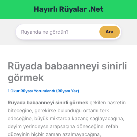
İçeriğe
Hayırlı Rüyalar .Net
atla
Ara
Rüyada babaanneyi sinirli
görmek
1 Okur Rüyası Yorumlandı (Rüyanı Yaz)
Rüyada babaanneyi sinirli görmek
çekilen hasretin
biteceğine, gerekirse bulunduğu ortamı terk
edeceğine, büyük miktarda kazanç sağlayacağına,
deyim yerindeyse arapsaçına döneceğine, refah
düzeyinin hiçbir zaman azalmayacağına,