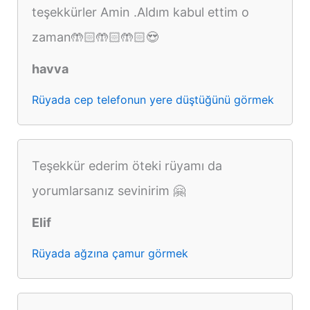
teşekkürler Amin .Aldım kabul ettim o
zaman🤲🏻🤲🏻🤲🏻😍
havva
Rüyada cep telefonun yere düştüğünü görmek
Teşekkür ederim öteki rüyamı da
yorumlarsanız sevinirim 🤗
Elif
Rüyada ağzına çamur görmek