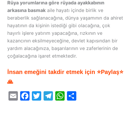
Rüya yorumlarına göre rüyada ayakkabının
arkasına basmak
aile hayatı içinde birlik ve
beraberlik sağlanacağına, dünya yaşamının da ahiret
hayatının da kişinin istediği gibi olacağına, çok
hayırlı işlere yatırım yapacağına, rızkının ve
kazancının eksilmeyeceğine, devlet kapısından bir
yardım alacağınıza, başarılarının ve zaferlerinin de
çoğalacağına işaret etmektedir.
İnsan emeğini takdir etmek için ⭐Paylaş⭐
🙏
E
F
T
T
W
S
m
a
w
el
h
h
ai
c
itt
e
at
ar
l
e
er
gr
s
e