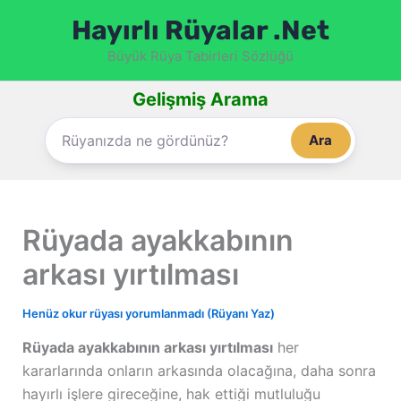
İçeriğe
Hayırlı Rüyalar .Net
atla
Büyük Rüya Tabirleri Sözlüğü
Gelişmiş Arama
Ara
Rüyada ayakkabının
arkası yırtılması
Henüz okur rüyası yorumlanmadı (Rüyanı Yaz)
Rüyada ayakkabının arkası yırtılması
her
kararlarında onların arkasında olacağına, daha sonra
hayırlı işlere gireceğine, hak ettiği mutluluğu