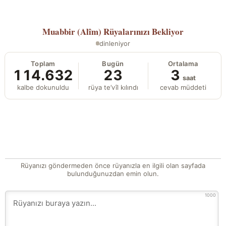
Muabbir (Alîm)
Rüyalarınızı Bekliyor
dinleniyor
Toplam
Bugün
Ortalama
114.632
23
3
saat
kalbe dokunuldu
rüya te’vîl kılındı
cevab müddeti
Rüyanızı göndermeden önce rüyanızla en ilgili olan sayfada
bulunduğunuzdan emin olun.
1000