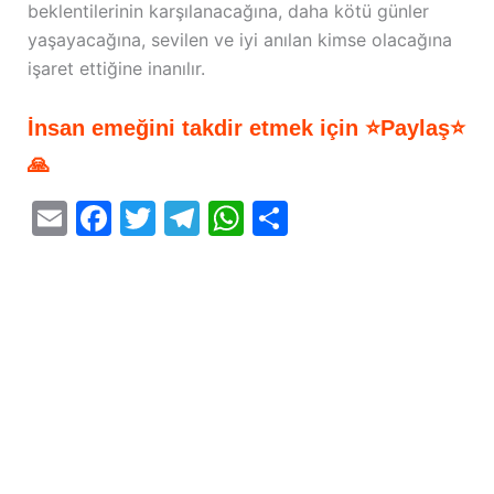
beklentilerinin karşılanacağına, daha kötü günler
yaşayacağına, sevilen ve iyi anılan kimse olacağına
işaret ettiğine inanılır.
İnsan emeğini takdir etmek için ⭐Paylaş⭐
🙏
E
F
T
T
W
S
m
a
w
el
h
h
ai
c
itt
e
at
ar
l
e
er
gr
s
e
b
a
A
o
m
p
o
p
k