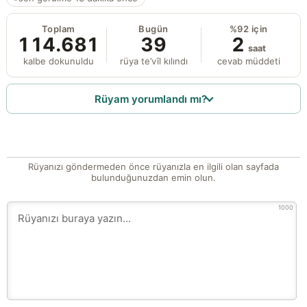
Toplam
Bugün
%92 için
114.681
39
2
saat
kalbe dokunuldu
rüya te’vîl kılındı
cevab müddeti
Rüyam yorumlandı mı?
Rüyanızı göndermeden önce rüyanızla en ilgili olan sayfada
bulunduğunuzdan emin olun.
1000