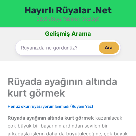
İçeriğe
Hayırlı Rüyalar .Net
atla
Büyük Rüya Tabirleri Sözlüğü
Gelişmiş Arama
Ara
Rüyada ayağının altında
kurt görmek
Henüz okur rüyası yorumlanmadı (Rüyanı Yaz)
Rüyada ayağının altında kurt görmek
kazanılacak
çok büyük bir başarının ardından sevilen bir
arkadaşla işlerin daha da büyütüleceğine, çok büyük