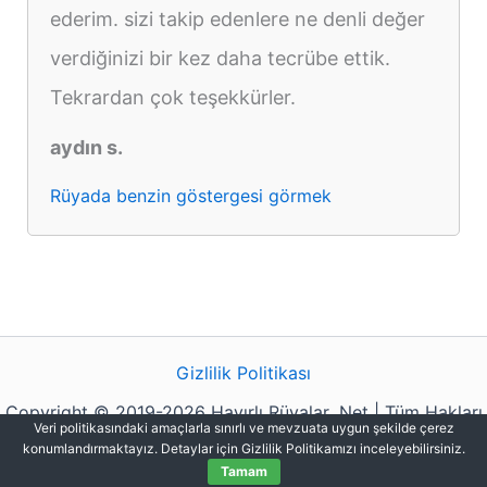
ederim. sizi takip edenlere ne denli değer
verdiğinizi bir kez daha tecrübe ettik.
Tekrardan çok teşekkürler.
aydın s.
Rüyada benzin göstergesi görmek
Gizlilik Politikası
Copyright © 2019-2026 Hayırlı Rüyalar .Net | Tüm Hakları
Veri politikasındaki amaçlarla sınırlı ve mevzuata uygun şekilde çerez
Saklıdır.
konumlandırmaktayız. Detaylar için Gizlilik Politikamızı inceleyebilirsiniz.
Tamam