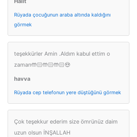
Halit
Rüyada çocuğunun araba altında kaldığını
görmek
teşekkürler Amin .Aldım kabul ettim o
zaman🤲🏻🤲🏻🤲🏻😍
havva
Rüyada cep telefonun yere düştüğünü görmek
Çok teşekkur ederim size ömrünüz daim
uzun olsun İNŞALLAH