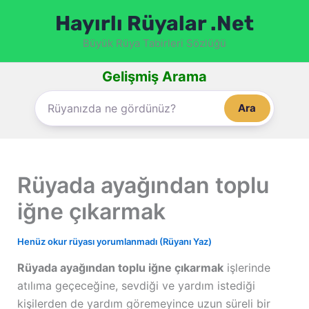
İçeriğe
Hayırlı Rüyalar .Net
atla
Büyük Rüya Tabirleri Sözlüğü
Gelişmiş Arama
Ara
Rüyada ayağından toplu
iğne çıkarmak
Henüz okur rüyası yorumlanmadı (Rüyanı Yaz)
Rüyada ayağından toplu iğne çıkarmak
işlerinde
atılıma geçeceğine, sevdiği ve yardım istediği
kişilerden de yardım göremeyince uzun süreli bir