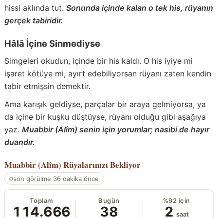
hissi aklında tut.
Sonunda içinde kalan o tek his, rüyanın
gerçek tabiridir.
Hâlâ İçine Sinmediyse
Simgeleri okudun, içinde bir his kaldı. O his iyiye mi
işaret kötüye mi, ayırt edebiliyorsan rüyanı zaten kendin
tabir etmişsin demektir.
Ama karışık geldiyse, parçalar bir araya gelmiyorsa, ya
da içine bir kuşku düştüyse, rüyanı olduğu gibi aşağıya
yaz.
Muabbir (Alîm) senin için yorumlar; nasibi de hayır
duandır.
Muabbir (Alîm)
Rüyalarınızı Bekliyor
son görülme 36 dakika önce
Toplam
Bugün
%92 için
114.666
38
2
saat