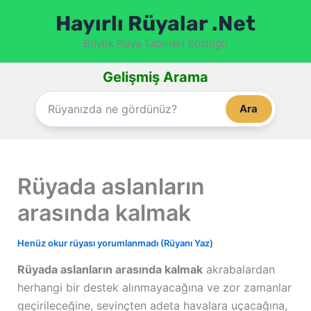
İçeriğe
Hayırlı Rüyalar .Net
atla
Büyük Rüya Tabirleri Sözlüğü
Gelişmiş Arama
Ara
Rüyada aslanların
arasında kalmak
Henüz okur rüyası yorumlanmadı (Rüyanı Yaz)
Rüyada aslanların arasında kalmak
akrabalardan
herhangi bir destek alınmayacağına ve zor zamanlar
geçirileceğine, sevinçten adeta havalara uçacağına,