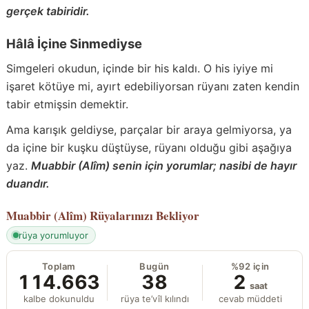
gerçek tabiridir.
Hâlâ İçine Sinmediyse
Simgeleri okudun, içinde bir his kaldı. O his iyiye mi
işaret kötüye mi, ayırt edebiliyorsan rüyanı zaten kendin
tabir etmişsin demektir.
Ama karışık geldiyse, parçalar bir araya gelmiyorsa, ya
da içine bir kuşku düştüyse, rüyanı olduğu gibi aşağıya
yaz.
Muabbir (Alîm) senin için yorumlar; nasibi de hayır
duandır.
Muabbir (Alîm)
Rüyalarınızı Bekliyor
rüya yorumluyor
Toplam
Bugün
%92 için
114.663
38
2
saat
kalbe dokunuldu
rüya te’vîl kılındı
cevab müddeti