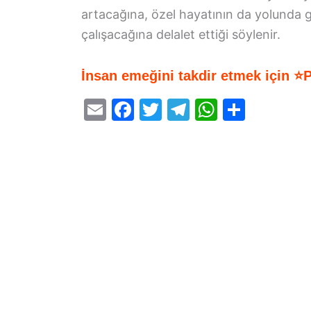
artacağına, özel hayatının da yolunda 
çalışacağına delalet ettiği söylenir.
İnsan emeğini takdir etmek için ⭐
E
F
T
T
W
S
m
a
w
el
h
h
ai
c
itt
e
at
ar
l
e
er
gr
s
e
b
a
A
o
m
p
o
p
k