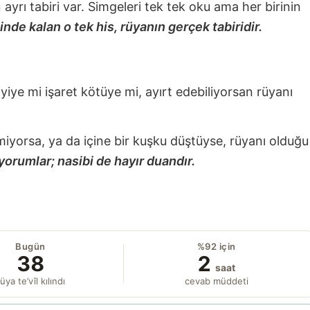
nin ayrı tabiri var. Simgeleri tek tek oku ama her birinin
nde kalan o tek his, rüyanın gerçek tabiridir.
 iyiye mi işaret kötüye mi, ayırt edebiliyorsan rüyanı
miyorsa, ya da içine bir kuşku düştüyse, rüyanı olduğu
yorumlar; nasibi de hayır duandır.
Bugün
%92 için
38
2
saat
üya te’vîl kılındı
cevab müddeti