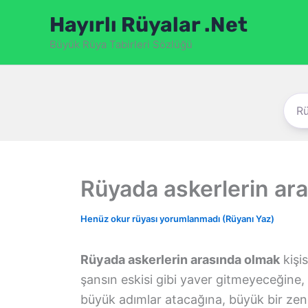
İçeriğe
Hayırlı Rüyalar .Net
atla
Büyük Rüya Tabirleri Sözlüğü
Rüyada askerlerin ar
Henüz okur rüyası yorumlanmadı (Rüyanı Yaz)
Rüyada askerlerin arasında olmak
kişi
şansın eskisi gibi yaver gitmeyeceğine, y
büyük adımlar atacağına, büyük bir zeng