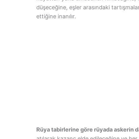
düşeceğine, eşler arasındaki tartışmalar
ettiğine inanılır.
Rüya tabirlerine göre rüyada askerin 
atılarak kazanç elde edileceğine ve her