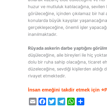
huzur ve mutluluk katılacağına, sevilen 
görüleceğine, içinden çıkılamaz bir hal 
konularda büyük kayıplar yaşanacağına
gerçekleşeceğine, önemli işler yapaca
inanılmaktadır.
Rüyada askerin darbe yaptığını görül
düşüleceğine, aile bireyleri ile hiç yo
dolu bir ruha sahip olacağına, ticaret e
düzeleceğine, sevdiği kişilerden aldığı
rivayet etmektedir.
İnsan emeğini takdir etmek için ⭐
E
F
T
T
W
S