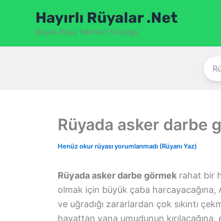
İçeriğe
Hayırlı Rüyalar .Net
atla
Büyük Rüya Tabirleri Sözlüğü
Rüyada asker darbe 
Henüz okur rüyası yorumlanmadı (Rüyanı Yaz)
Rüyada asker darbe görmek
rahat bir 
olmak için büyük çaba harcayacağına, Al
ve uğradığı zararlardan çok sıkıntı çe
hayattan yana umudunun kırılacağına, e