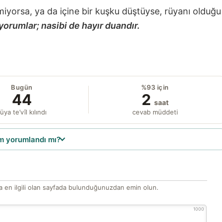
miyorsa, ya da içine bir kuşku düştüyse, rüyanı olduğu
yorumlar; nasibi de hayır duandır.
Bugün
%93 için
44
2
saat
üya te’vîl kılındı
cevab müddeti
 yorumlandı mı?
 en ilgili olan sayfada bulunduğunuzdan emin olun.
1000