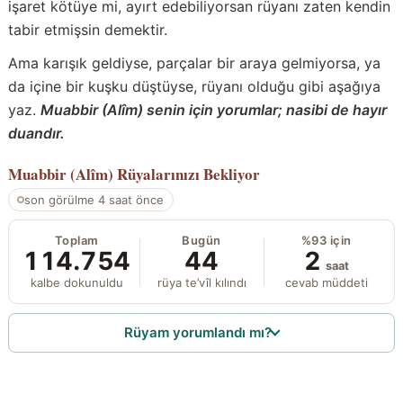
işaret kötüye mi, ayırt edebiliyorsan rüyanı zaten kendin
tabir etmişsin demektir.
Ama karışık geldiyse, parçalar bir araya gelmiyorsa, ya
da içine bir kuşku düştüyse, rüyanı olduğu gibi aşağıya
yaz.
Muabbir (Alîm) senin için yorumlar; nasibi de hayır
duandır.
Muabbir (Alîm)
Rüyalarınızı Bekliyor
son görülme 4 saat önce
Toplam
Bugün
%93 için
114.754
44
2
saat
kalbe dokunuldu
rüya te’vîl kılındı
cevab müddeti
Rüyam yorumlandı mı?