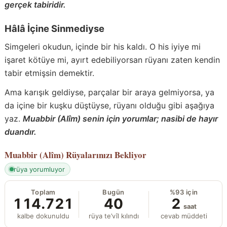
gerçek tabiridir.
Hâlâ İçine Sinmediyse
Simgeleri okudun, içinde bir his kaldı. O his iyiye mi
işaret kötüye mi, ayırt edebiliyorsan rüyanı zaten kendin
tabir etmişsin demektir.
Ama karışık geldiyse, parçalar bir araya gelmiyorsa, ya
da içine bir kuşku düştüyse, rüyanı olduğu gibi aşağıya
yaz.
Muabbir (Alîm) senin için yorumlar; nasibi de hayır
duandır.
Muabbir (Alîm)
Rüyalarınızı Bekliyor
rüya yorumluyor
Toplam
Bugün
%93 için
114.721
40
2
saat
kalbe dokunuldu
rüya te’vîl kılındı
cevab müddeti