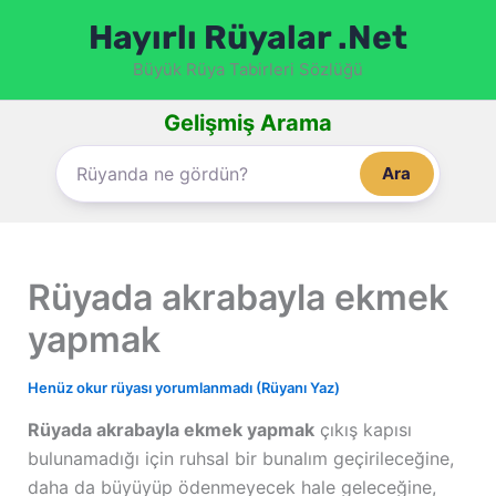
İçeriğe
Hayırlı Rüyalar .Net
atla
Büyük Rüya Tabirleri Sözlüğü
Gelişmiş Arama
Ara
Rüyada akrabayla ekmek
yapmak
Henüz okur rüyası yorumlanmadı (Rüyanı Yaz)
Rüyada akrabayla ekmek yapmak
çıkış kapısı
bulunamadığı için ruhsal bir bunalım geçirileceğine,
daha da büyüyüp ödenmeyecek hale geleceğine,