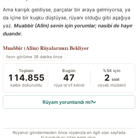
Ama karışık geldiyse, parçalar bir araya gelmiyorsa, ya
da içine bir kuşku düştüyse, rüyanı olduğu gibi aşağıya
yaz.
Muabbir (Alîm) senin için yorumlar; nasibi de hayır
duandır.
Muabbir (Alîm)
Rüyalarınızı Bekliyor
son görülme 38 dakika önce
Toplam
Bugün
%94 için
114.855
47
2
saat
kalbe dokunuldu
rüya te’vîl kılındı
cevab müddeti
Rüyam yorumlandı mı?
Rüyanızı göndermeden önce rüyanızla en ilgili olan sayfada
bulunduğunuzdan emin olun.