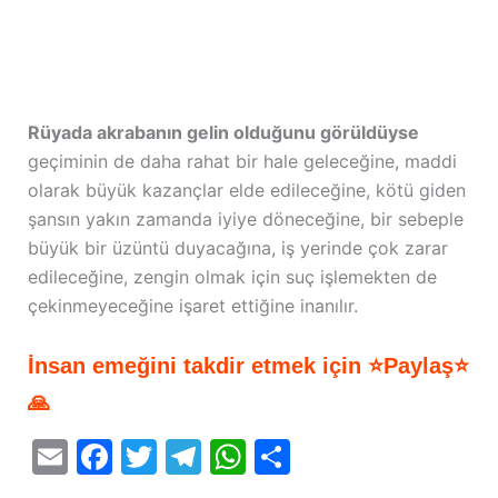
Rüyada akrabanın gelin olduğunu görüldüyse
geçiminin de daha rahat bir hale geleceğine, maddi
olarak büyük kazançlar elde edileceğine, kötü giden
şansın yakın zamanda iyiye döneceğine, bir sebeple
büyük bir üzüntü duyacağına, iş yerinde çok zarar
edileceğine, zengin olmak için suç işlemekten de
çekinmeyeceğine işaret ettiğine inanılır.
İnsan emeğini takdir etmek için ⭐Paylaş⭐
🙏
E
F
T
T
W
S
m
a
w
el
h
h