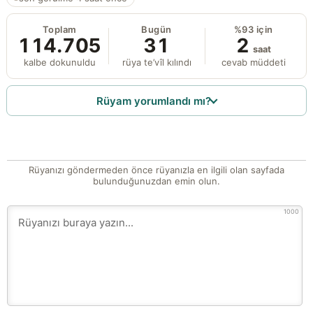
Toplam
Bugün
%93 için
114.705
31
2
saat
kalbe dokunuldu
rüya te’vîl kılındı
cevab müddeti
Rüyam yorumlandı mı?
Rüyanızı göndermeden önce rüyanızla en ilgili olan sayfada
bulunduğunuzdan emin olun.
1000