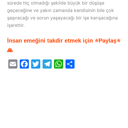
sürede hiç olmadığı şekilde büyük bir düşüşe
geçeceğine ve yakın zamanda kendisinin bile çok
şaşıracağı ve sorun yaşayacağı bir işe karışacağına
işarettir.
İnsan emeğini takdir etmek için ⭐Paylaş⭐
🙏
E
F
T
T
W
S
m
a
w
el
h
h
ai
c
itt
e
at
ar
l
e
er
gr
s
e
b
a
A
o
m
p
o
p
k