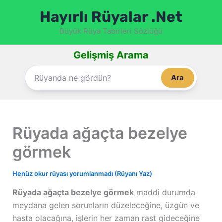
İçeriğe
Hayırlı Rüyalar .Net
atla
Büyük Rüya Tabirleri Sözlüğü
Gelişmiş Arama
Ara
Rüyada ağaçta bezelye
görmek
Henüz okur rüyası yorumlanmadı (Rüyanı Yaz)
Rüyada ağaçta bezelye görmek
maddi durumda
meydana gelen sorunların düzeleceğine, üzgün ve
hasta olacağına, işlerin her zaman rast gideceğine