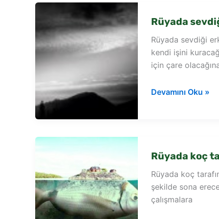
görmek
Rüyada sevdiğ
Rüyada sevdiği er
kendi işini kuraca
için çare olacağına
Rüyada
Devamını Oku »
sevdiği
erkek
tarafından
reddedilmek
Rüyada koç t
Rüyada koç tarafın
şekilde sona erece
çalışmalara