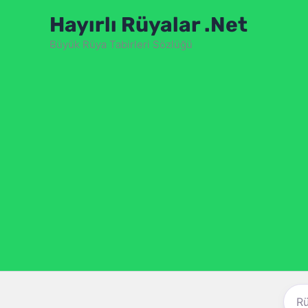
İçeriğe
Hayırlı Rüyalar .Net
atla
Büyük Rüya Tabirleri Sözlüğü