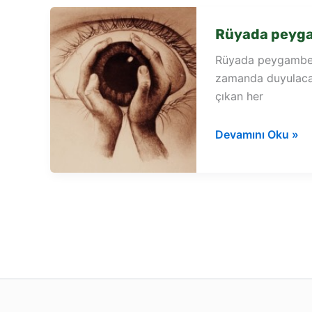
Rüyada peyga
Rüyada peygamber
zamanda duyulacak 
çıkan her
Rüyada
Devamını Oku »
peygamber
tarafından
korunmak