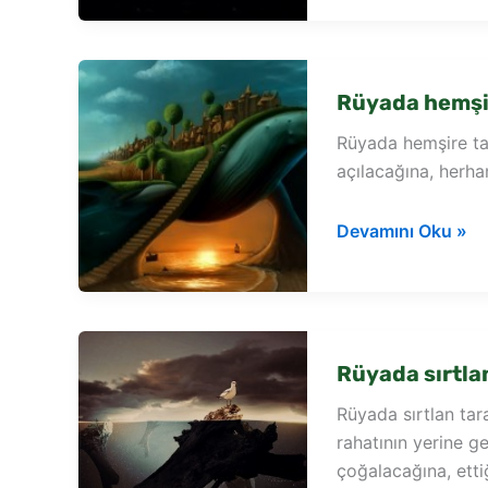
erkek
tarafından
sarılmak
Rüyada hemşir
Rüyada hemşire ta
açılacağına, herha
Rüyada
Devamını Oku »
hemşire
tarafından
iğne
yapılması
Rüyada sırtla
Rüyada sırtlan tar
rahatının yerine g
çoğalacağına, etti