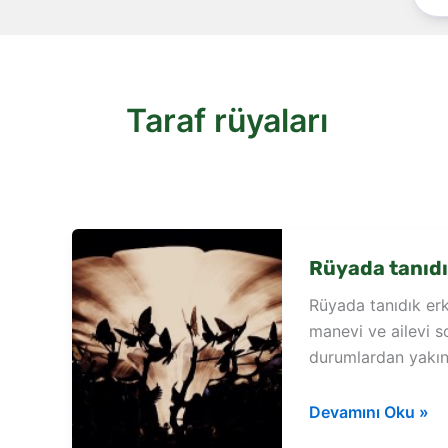
Taraf rüyaları
Rüyada tanıdı
Rüyada tanıdık erk
manevi ve ailevi 
durumlardan yakın
Rüyada
Devamını Oku »
tanıdık