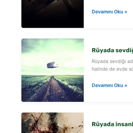
Rüyada
Devamını Oku »
sırtlan
tarafından
kovalanmak
Rüyada sevdi
Rüyada sevdiği ad
halinde de evde s
Rüyada
Devamını Oku »
sevdiği
adam
tarafından
öpülmek
Rüyada insanl