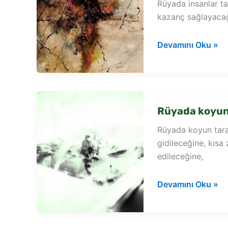
Rüyada insanlar tar
kazanç sağlayacağı
Rüyada
Devamını Oku »
insanlar
tarafından
ilgi
görmek
Rüyada koyun 
Rüyada koyun taraf
gidileceğine, kısa
edileceğine,
Rüyada
Devamını Oku »
koyun
tarafından
ısırıldığını